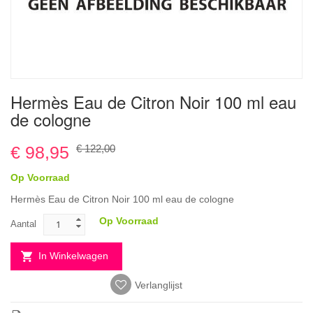
Ga
Hermès Eau de Citron Noir 100 ml eau
naar
de cologne
het
begin
van
€ 98,95
€ 122,00
de
afbeeldingen-
Op Voorraad
gallerij
Hermès Eau de Citron Noir 100 ml eau de cologne
Op Voorraad
Aantal
In Winkelwagen
Verlanglijst