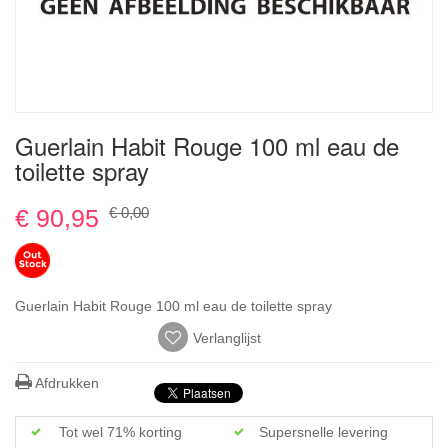
Ga
Guerlain Habit Rouge 100 ml eau de
naar
toilette spray
het
begin
van
€ 90,95
€ 0,00
de
afbeeldingen-
gallerij
Guerlain Habit Rouge 100 ml eau de toilette spray
Verlanglijst
Afdrukken
Tot wel 71% korting
Supersnelle levering