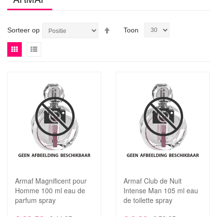
Van
Sorteer op
Toon
hoog
Tonen
naar
Foto-
Lijst
als
laag
tabel
sorteren
Voeg
toe
Toevoegen
aan
om
verlanglijst
te
vergelijken
Armaf Magnificent pour
Armaf Club de Nuit
In Winkelwagen
In Winkelwagen
Homme 100 ml eau de
Intense Man 105 ml eau
parfum spray
de toilette spray