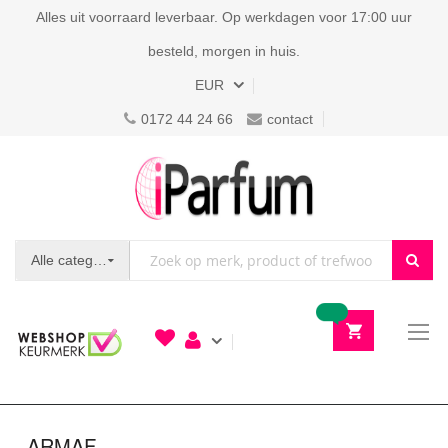
Alles uit voorraard leverbaar. Op werkdagen voor 17:00 uur
besteld, morgen in huis.
Valuta
EUR
0172 44 24 66
contact
Alle categorieën
To
N
ARMAF