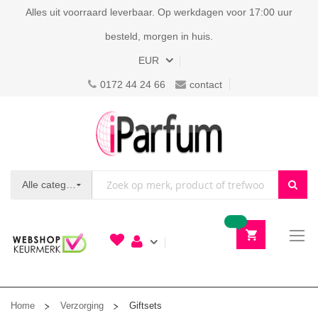
Alles uit voorraard leverbaar. Op werkdagen voor 17:00 uur
besteld, morgen in huis.
Valuta
EUR
0172 44 24 66
contact
Alle categorieën
To
N
Home
Verzorging
Giftsets