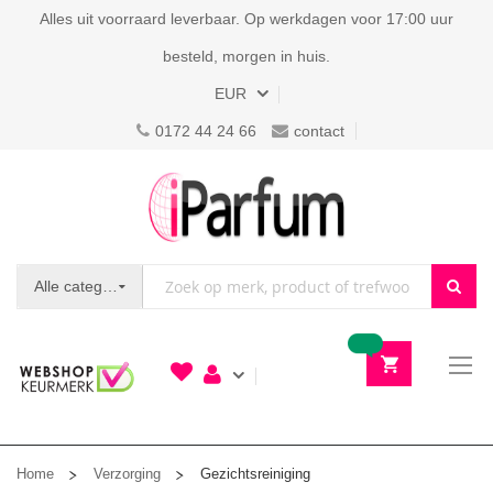
Alles uit voorraard leverbaar. Op werkdagen voor 17:00 uur
besteld, morgen in huis.
Valuta
EUR
0172 44 24 66
contact
Alle categorieën
To
N
Home
Verzorging
Gezichtsreiniging