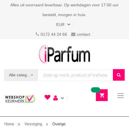
Alles uit voorraard leverbaar. Op werkdagen voor 17:00 uur
besteld, morgen in huis.
Valuta
EUR
0172 44 24 66
contact
Alle categorieën
To
N
Home
Verzorging
Overige