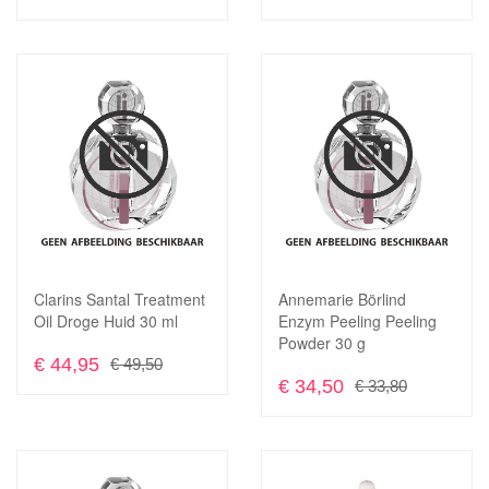
Voeg
toe
Toevoegen
aan
om
verlanglijst
te
vergelijken
Clarins Santal Treatment
Annemarie Börlind
In Winkelwagen
In Winkelwagen
Oil Droge Huid 30 ml
Enzym Peeling Peeling
Powder 30 g
€ 44,95
€ 49,50
€ 34,50
€ 33,80