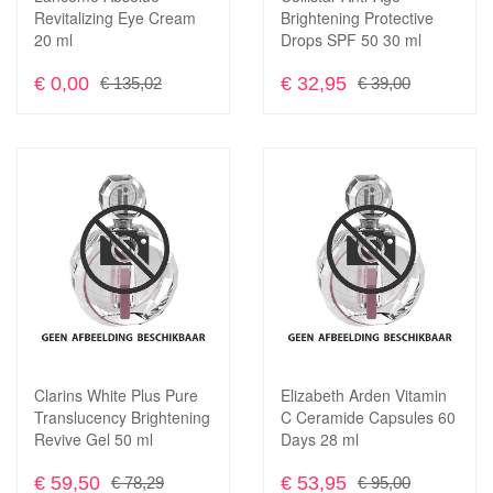
In Winkelwagen
In Winkelwagen
Revitalizing Eye Cream
Brightening Protective
20 ml
Drops SPF 50 30 ml
€ 0,00
€ 32,95
€ 135,02
€ 39,00
Voeg
toe
Toevoegen
aan
om
verlanglijst
te
vergelijken
Clarins White Plus Pure
Elizabeth Arden Vitamin
In Winkelwagen
In Winkelwagen
Translucency Brightening
C Ceramide Capsules 60
Revive Gel 50 ml
Days 28 ml
€ 59,50
€ 53,95
€ 78,29
€ 95,00