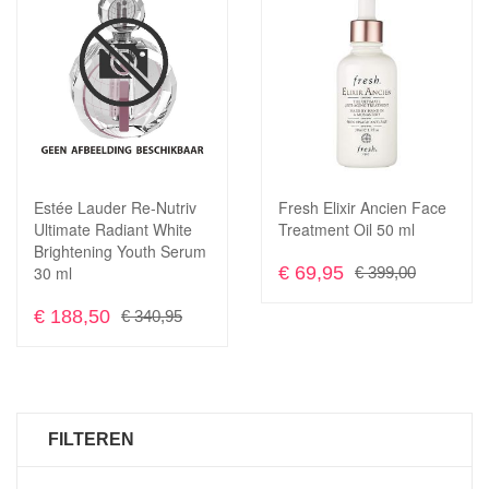
Voeg
toe
Toevoegen
aan
om
verlanglijst
te
vergelijken
Estée Lauder Re-Nutriv
Fresh Elixir Ancien Face
In Winkelwagen
In Winkelwagen
Ultimate Radiant White
Treatment Oil 50 ml
Brightening Youth Serum
30 ml
€ 69,95
€ 399,00
€ 188,50
€ 340,95
FILTEREN