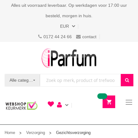
Alles uit voorraard leverbaar. Op werkdagen voor 17:00 uur
besteld, morgen in huis.
Valuta
EUR
0172 44 24 66
contact
Alle categorieën
To
N
Home
Verzorging
Gezichtsverzorging