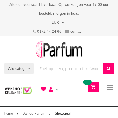
Alles uit voorraard leverbaar. Op werkdagen voor 17:00 uur
besteld, morgen in huis.
Valuta
EUR
0172 44 24 66
contact
Alle categorieën
To
N
Home
Dames Parfum
Showergel