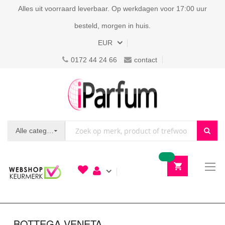
Alles uit voorraard leverbaar. Op werkdagen voor 17:00 uur
besteld, morgen in huis.
Valuta
EUR
0172 44 24 66
contact
Alle categorieën
To
N
BOTTEGA VENETA