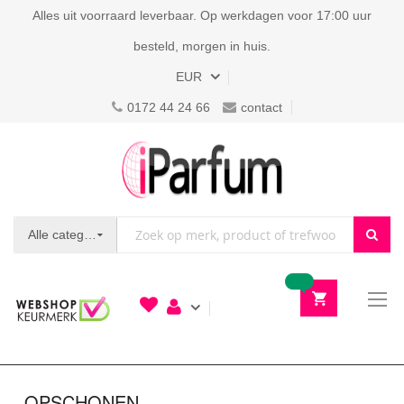
Alles uit voorraard leverbaar. Op werkdagen voor 17:00 uur
besteld, morgen in huis.
Valuta
EUR
0172 44 24 66
contact
Alle categorieën
To
N
OPSCHONEN