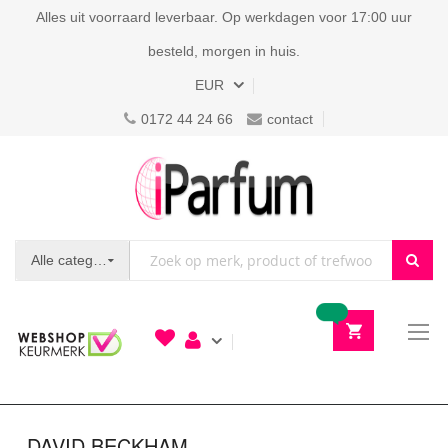
Alles uit voorraard leverbaar. Op werkdagen voor 17:00 uur
besteld, morgen in huis.
Valuta
EUR
0172 44 24 66
contact
Alle categorieën
To
N
DAVID BECKHAM