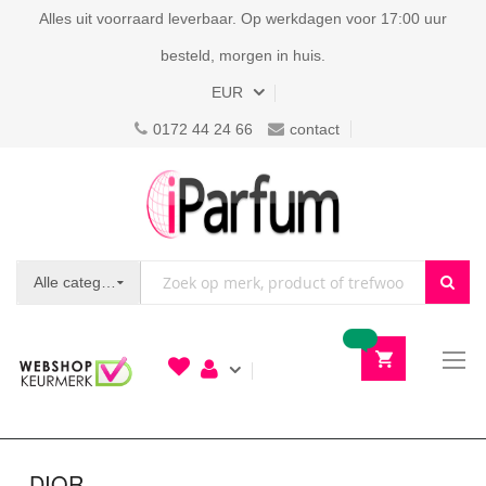
Alles uit voorraard leverbaar. Op werkdagen voor 17:00 uur
besteld, morgen in huis.
Valuta
EUR
0172 44 24 66
contact
Alle categorieën
To
N
DIOR