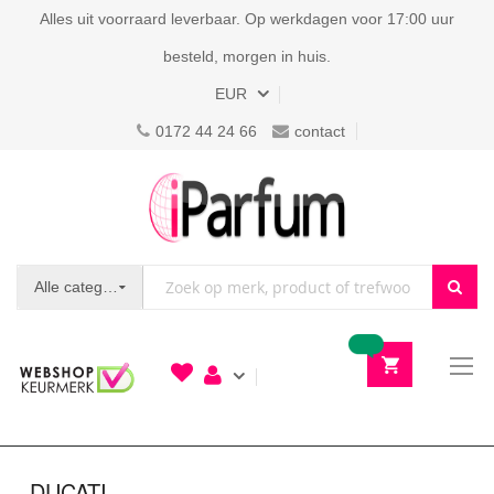
Alles uit voorraard leverbaar. Op werkdagen voor 17:00 uur
besteld, morgen in huis.
Valuta
EUR
0172 44 24 66
contact
Alle categorieën
To
N
DUCATI