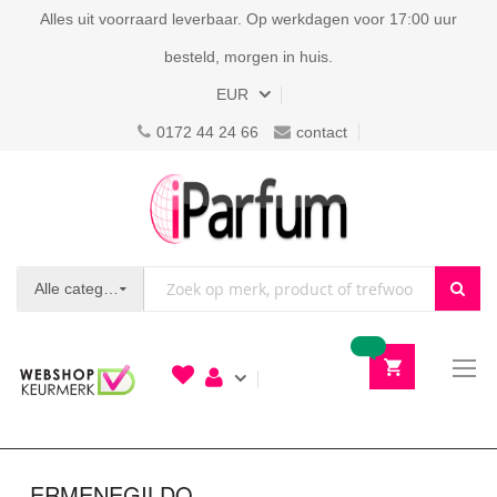
Alles uit voorraard leverbaar. Op werkdagen voor 17:00 uur
besteld, morgen in huis.
Valuta
EUR
0172 44 24 66
contact
Alle categorieën
To
N
ERMENEGILDO