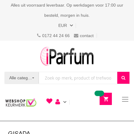
Alles uit voorraard leverbaar. Op werkdagen voor 17:00 uur
besteld, morgen in huis.
Valuta
EUR
0172 44 24 66
contact
Alle categorieën
To
N
GISADA