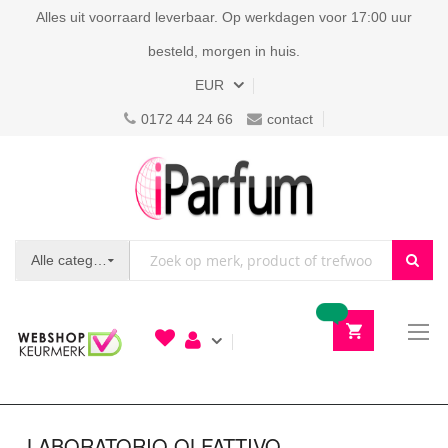
Alles uit voorraard leverbaar. Op werkdagen voor 17:00 uur
besteld, morgen in huis.
Valuta
EUR
0172 44 24 66
contact
Alle categorieën
To
N
LABORATORIO OLFATTIVO