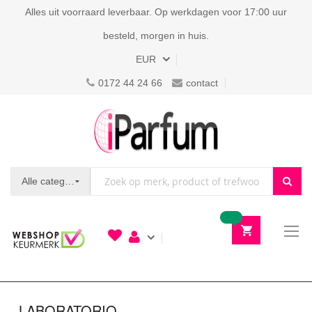
Alles uit voorraard leverbaar. Op werkdagen voor 17:00 uur
besteld, morgen in huis.
Valuta
EUR
0172 44 24 66
contact
Alle categorieën
To
N
LABORATORIO