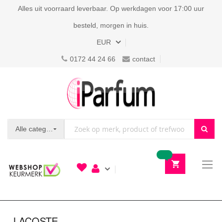
Alles uit voorraard leverbaar. Op werkdagen voor 17:00 uur
besteld, morgen in huis.
Valuta
EUR
0172 44 24 66
contact
Alle categorieën
To
N
LACOSTE