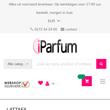
Alles uit voorraard leverbaar. Op werkdagen voor 17:00 uur
besteld, morgen in huis.
Valuta
EUR
0172 44 24 66
contact
Alle categorieën
To
N
LATTAFA