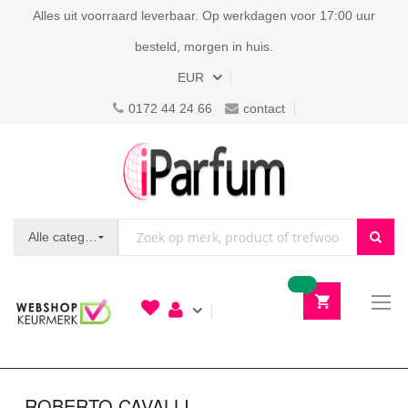
Alles uit voorraard leverbaar. Op werkdagen voor 17:00 uur
besteld, morgen in huis.
Valuta
EUR
0172 44 24 66
contact
Alle categorieën
To
N
ROBERTO CAVALLI