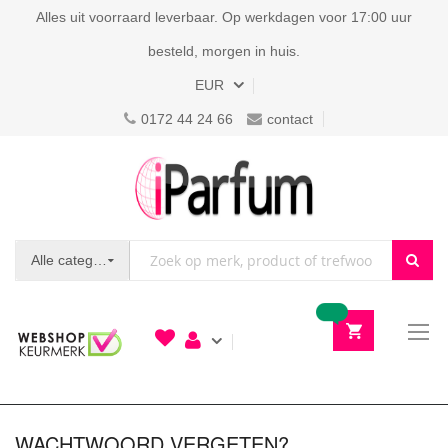
Alles uit voorraard leverbaar. Op werkdagen voor 17:00 uur
besteld, morgen in huis.
Valuta
EUR
0172 44 24 66
contact
Alle categorieën
To
N
WACHTWOORD VERGETEN?