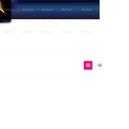
Tonen
Foto-
Lijst
als
tabel