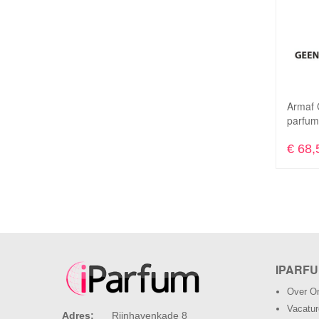
Armaf 
parfum
€ 68,
IPARFU
Over O
Vacatu
Adres:
Rijnhavenkade 8