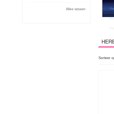
artikel
dit
Alles wissen
artikel
HER
Sorteer o