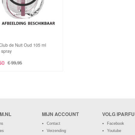
aan
om
Quick View
verlanglijst
te
vergelijken
Club de Nuit Oud 105 ml
In Winkelwagen
 spray
50
€ 99,95
M.NL
MIJN ACCOUNT
VOLG IPARFU
ns
Contact
Facebook
res
Verzending
Youtube