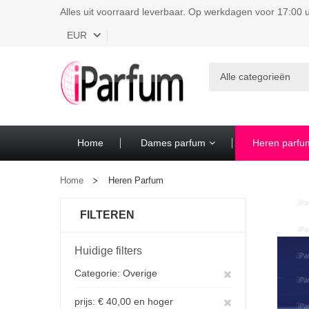
Alles uit voorraard leverbaar. Op werkdagen voor 17:00 u
Valuta
EUR
Alle categorieën
Home
Dames parfum
Heren parfu
Home
Heren Parfum
FILTEREN
Huidige filters
Verwijder
Categorie
Overige
dit
Verwijder
prijs
€ 40,00 en hoger