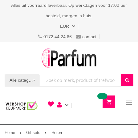
Alles uit voorraard leverbaar. Op werkdagen voor 17:00 uur
besteld, morgen in huis.
Valuta
EUR
0172 44 24 66
contact
Alle categorieën
To
N
Home
Giftsets
Heren