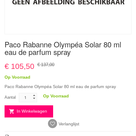
Ga
Paco Rabanne Olympéa Solar 80 ml
naar
eau de parfum spray
het
begin
van
€ 105,50
€ 137,00
de
afbeeldingen-
Op Voorraad
gallerij
Paco Rabanne Olympéa Solar 80 ml eau de parfum spray
Op Voorraad
Aantal
In Winkelwagen
Verlanglijst