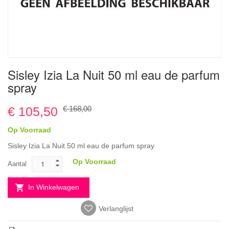
Ga
Sisley Izia La Nuit 50 ml eau de parfum
naar
spray
het
begin
van
€ 105,50
€ 168,00
de
afbeeldingen-
Op Voorraad
gallerij
Sisley Izia La Nuit 50 ml eau de parfum spray
Op Voorraad
Aantal
In Winkelwagen
Verlanglijst