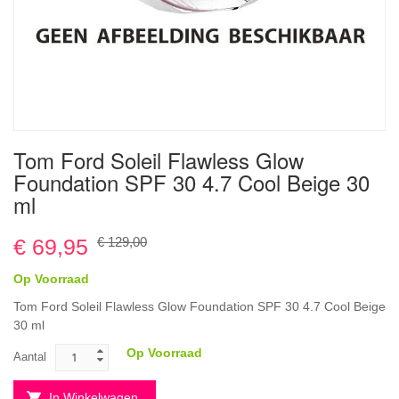
Ga
Tom Ford Soleil Flawless Glow
naar
Foundation SPF 30 4.7 Cool Beige 30
het
begin
ml
van
de
€ 69,95
€ 129,00
afbeeldingen-
gallerij
Op Voorraad
Tom Ford Soleil Flawless Glow Foundation SPF 30 4.7 Cool Beige
30 ml
Op Voorraad
Aantal
In Winkelwagen