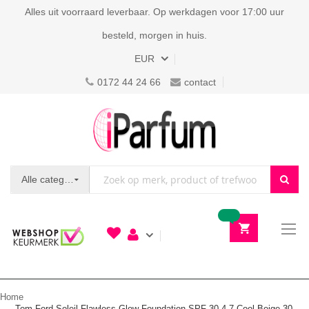
Alles uit voorraard leverbaar. Op werkdagen voor 17:00 uur
besteld, morgen in huis.
Valuta
EUR
0172 44 24 66
contact
Alle categorieën
To
N
Home
Tom Ford Soleil Flawless Glow Foundation SPF 30 4.7 Cool Beige 30