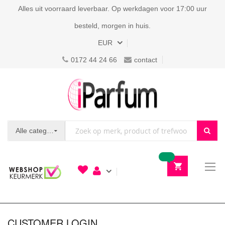
Alles uit voorraard leverbaar. Op werkdagen voor 17:00 uur
besteld, morgen in huis.
Valuta
EUR
0172 44 24 66
contact
Alle categorieën
To
N
CUSTOMER LOGIN