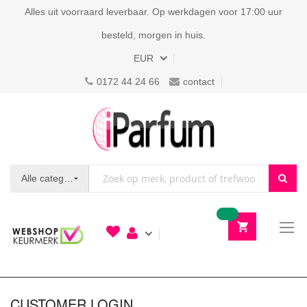
Alles uit voorraard leverbaar. Op werkdagen voor 17:00 uur
besteld, morgen in huis.
Valuta
EUR
0172 44 24 66
contact
Alle categorieën
To
N
CUSTOMER LOGIN