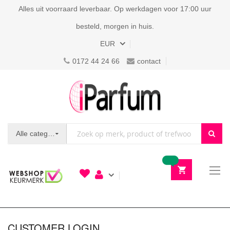
Alles uit voorraard leverbaar. Op werkdagen voor 17:00 uur
besteld, morgen in huis.
Valuta
EUR
0172 44 24 66
contact
Alle categorieën
To
N
CUSTOMER LOGIN